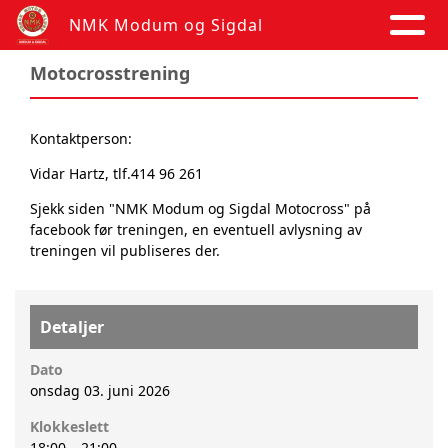
NMK Modum og Sigdal
Motocrosstrening
Kontaktperson:
Vidar Hartz, tlf.414 96 261
Sjekk siden "NMK Modum og Sigdal Motocross" på
facebook før treningen, en eventuell avlysning av
treningen vil publiseres der.
Detaljer
Dato
onsdag 03. juni 2026
Klokkeslett
18:00
–
21:00