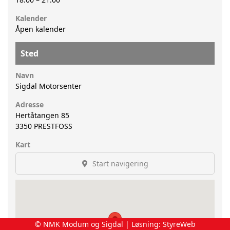
Kalender
Åpen kalender
Sted
Navn
Sigdal Motorsenter
Adresse
Hertåtangen 85
3350
PRESTFOSS
Kart
Start navigering
© NMK Modum og Sigdal | Løsning:
StyreWeb