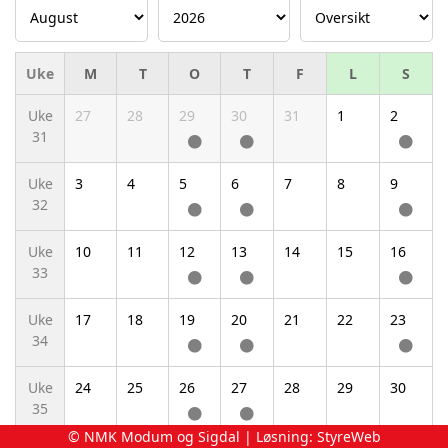
Uke
M
T
O
T
F
L
S
Uke
27
28
29
30
31
1
2
31
Uke
3
4
5
6
7
8
9
32
Uke
10
11
12
13
14
15
16
33
Uke
17
18
19
20
21
22
23
34
Uke
24
25
26
27
28
29
30
35
© NMK Modum og Sigdal | Løsning:
StyreWeb