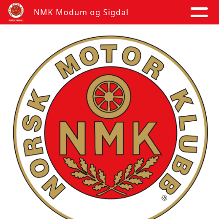
NMK Modum og Sigdal