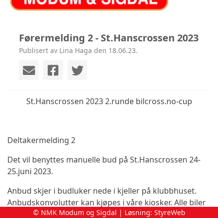
Førermelding 2 - St.Hanscrossen 2023
Publisert av Lina Haga den 18.06.23.
St.Hanscrossen 2023 2.runde bilcross.no-cup
Deltakermelding 2
Det vil benyttes manuelle bud på St.Hanscrossen 24-
25.juni 2023.
Anbud skjer i budluker nede i kjeller på klubbhuset.
Anbudskonvolutter kan kjøpes i våre kiosker. Alle biler
© NMK Modum og Sigdal | Løsning:
StyreWeb
som er godkjent for konkurransen er på bud, med