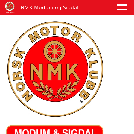
NMK Modum og Sigdal