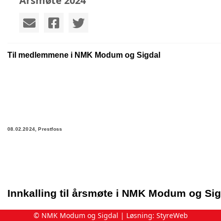
Årsmøte 2024
Til medlemmene i NMK Modum og Sigdal
08.02.2024, Prestfoss
Innkalling til årsmøte i NMK Modum og Si
© NMK Modum og Sigdal | Løsning:
StyreWeb
Styret innkaller herved til årsmøte i NMK Modum og Sigda