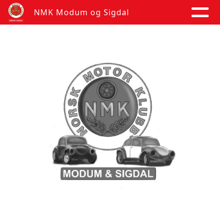
NMK Modum og Sigdal