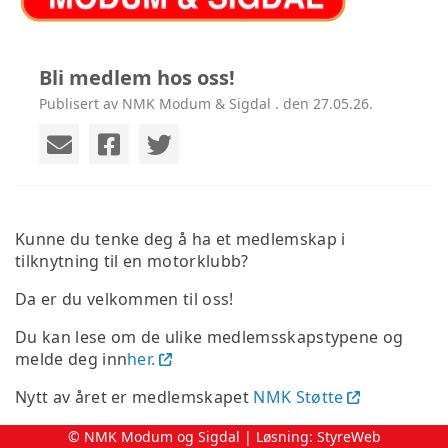
Bli medlem hos oss!
Publisert av NMK Modum & Sigdal . den 27.05.26.
Kunne du tenke deg å ha et medlemskap i
tilknytning til en motorklubb?
Da er du velkommen til oss!
Du kan lese om de ulike medlemsskapstypene og
melde deg inn
her.
Nytt av året er medlemskapet
NMK Støtte
© NMK Modum og Sigdal | Løsning:
StyreWeb