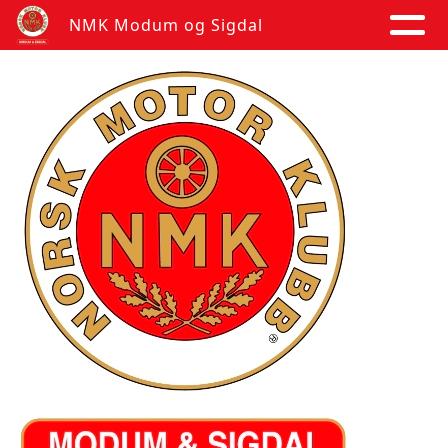
NMK Modum og Sigdal