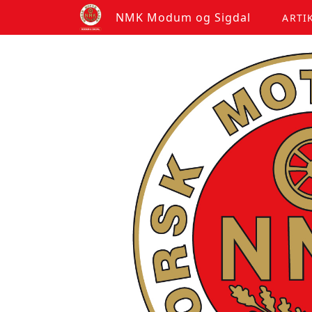
NMK Modum og Sigdal
ARTI