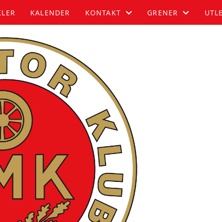
KLER
KALENDER
KONTAKT
GRENER
UTL
OM OSS
BIL
KONTAKT
MOTOCROSS
STYRET
GOKART
RALLY